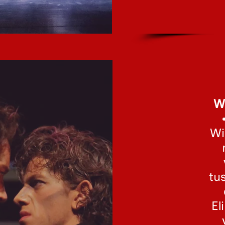
W
Wi
tu
El