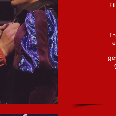
Fi
In
e
ge