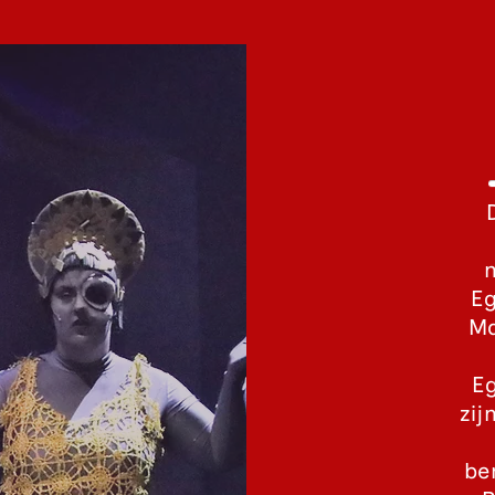
Eg
Ma
Eg
zij
be