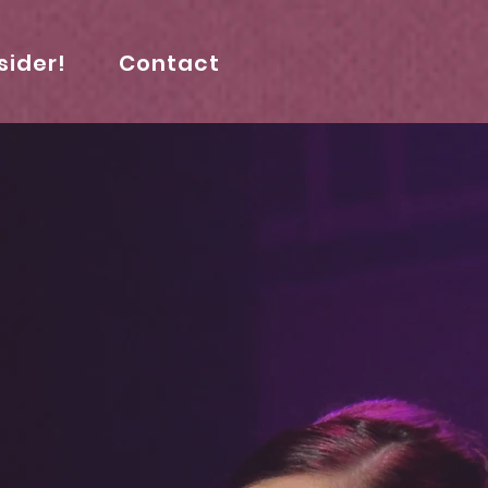
sider!
Contact