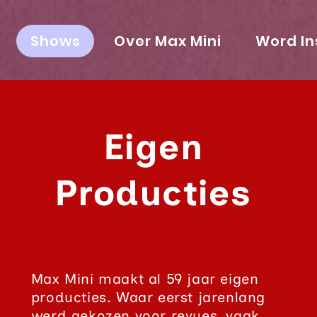
Shows
Over Max Mini
Word In
Eigen
Producties
Max Mini maakt al 59 jaar eigen
producties. Waar eerst jarenlang
werd gekozen voor revues, vaak