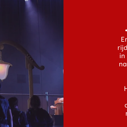
E
rij
in
na