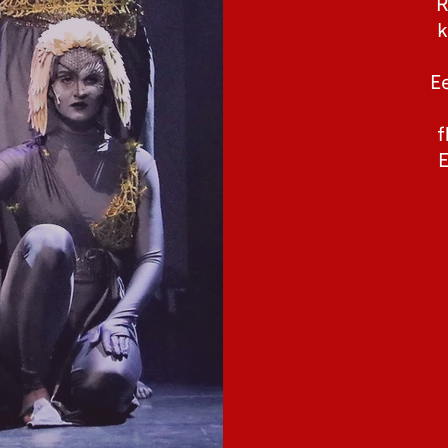
R
k
E
f