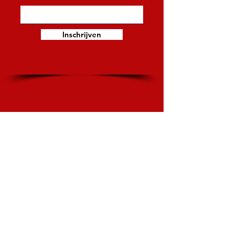
Inschrijven
Bezoekadres
Theatergroep Max Mini
Penningweg 11
4879 AE Etten-Leur
Postadres