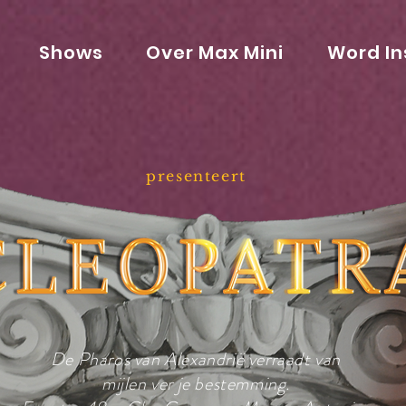
Shows
Over Max Mini
Word In
presenteert
De Pharos van Alexandrië verraadt van
mijlen ver je bestemming.