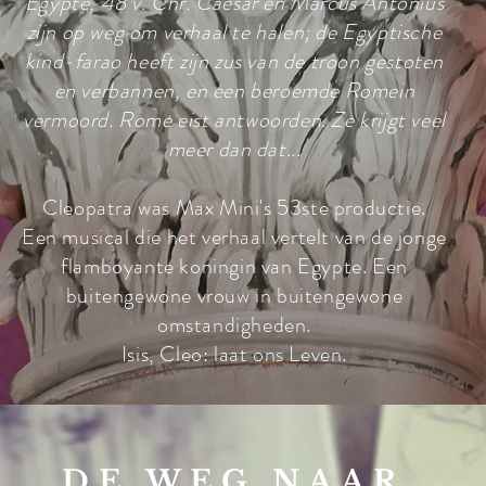
Egypte, 48 v. Chr. Caesar en Marcus Antonius
zijn op weg om verhaal te halen; de Egyptische
kind-farao heeft zijn zus van de troon gestoten
en verbannen, en een beroemde Romein
vermoord.
​ Rome eist antwoorden. Ze krijgt veel
meer dan dat...
Cleopatra was Max Mini's 53ste productie.
Een musical die het verhaal vertelt van de jonge
flamboyante koningin van Egypte. Een
buitengewone vrouw in buitengewone
omstandigheden.
Isis, Cleo: laat ons Leven.
DE WEG NAAR