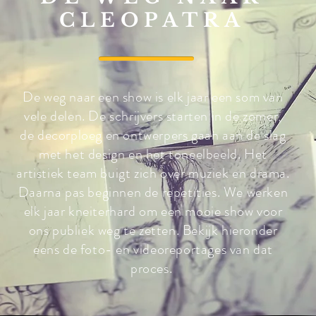
CLEOPATRA
De weg naar een show is elk jaar een som van
vele delen. De schrijvers starten in de zomer,
de decorploeg en ontwerpers gaan aan de slag
met het design en het toneelbeeld. Het
artistiek team buigt zich over muziek en drama.
Daarna pas beginnen de repetities. We werken
elk jaar kneiterhard om een mooie show voor
ons publiek weg te zetten. Bekijk hieronder
eens de foto- en videoreportages van dat
proces.